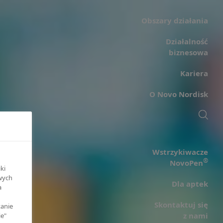
Obszary działania
Działalność
biznesowa
Kariera
O Novo Nordisk
Wstrzykiwacze
®
NovoPen
ki
owych
Dla aptek
a
Skontaktuj się
tanie
z nami
ie"