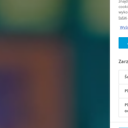
znajd
cooki
wykor
tutaj
.
Wyśw
Zar
Ś
P
P
o