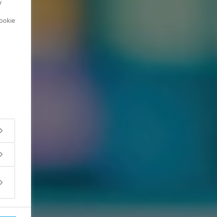
w
cookie