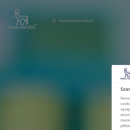
Novo Nordisk Poland
Sza
Novo 
cooki
są wy
stron
monit
plikó