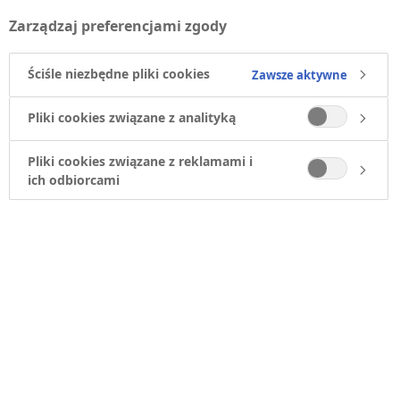
subskrypcji biura pracy Novo Nordisk.
Zarządzaj preferencjami zgody
Jeśli chcesz kontynuować, wprowadź swój adres e-
Ściśle niezbędne pliki cookies
Zawsze aktywne
mail w poniższym polu i kliknij opcję „Anuluj
subskrypcję”.
Pliki cookies związane z analityką
Adres e-mail
Pliki cookies związane z reklamami i
ich odbiorcami
Po kliknięciu przycisku rezygnacji z subskrypcji zostanie
wysłana wiadomość e-mail zawierająca link, w który należy
kliknąć, aby zakończyć proces.
Anuluj subskrypcję