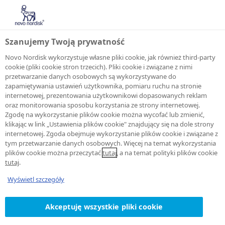
Szanujemy Twoją prywatność
Novo Nordisk wykorzystuje własne pliki cookie, jak również third-party
cookie (pliki cookie stron trzecich). Pliki cookie i związane z nimi
przetwarzanie danych osobowych są wykorzystywane do
zapamiętywania ustawień użytkownika, pomiaru ruchu na stronie
internetowej, prezentowania użytkownikowi dopasowanych reklam
oraz monitorowania sposobu korzystania ze strony internetowej.
Zgodę na wykorzystanie plików cookie można wycofać lub zmienić,
POWIADOMIENIE O OFERTACH PRACY
klikając w link „Ustawienia plików cookie" znajdujący się na dole strony
internetowej. Zgoda obejmuje wykorzystanie plików cookie i związane z
tym przetwarzanie danych osobowych. Więcej na temat wykorzystania
Anuluj
plików cookie można przeczytać
tutaj
, a na temat polityki plików cookie
tutaj
.
subskrypcję
Wyświetl szczegóły
Akceptuję wszystkie pliki cookie
Wybrano opcję rezygnacji z