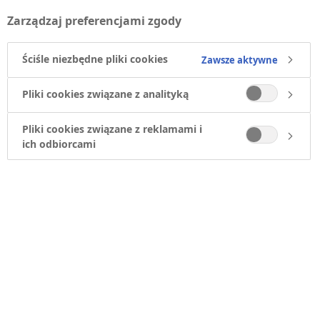
Wiesz, dlaczego zaczynamy właśnie od tej animacji?
Zarządzaj preferencjami zgody
Powód jest prosty – masz moc. Ta moc to Twoje
decyzje i wybory, które mają duże znaczenie dla
Ściśle niezbędne pliki cookies
Zawsze aktywne
Twojego zdrowia, zarówno teraz, jak i w przyszłości.
Wybieraj mądrze! A my postaramy się Ci w tym
Pliki cookies związane z analityką
pomóc.
Pliki cookies związane z reklamami i
ich odbiorcami