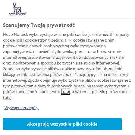
Szanujemy Twoją prywatność
Novo Nordisk wykorzystuje własne pliki cookie, jak również third-party
cookie (pliki cookie stron trzecich). Pliki cookie i związane z nimi
przetwarzanie danych osobowych są wykorzystywane do
Strefa ucznia
zapamiętywania ustawień użytkownika, pomiaru ruchu na stronie
internetowej, prezentowania użytkownikowi dopasowanych reklam
oraz monitorowania sposobu korzystania ze strony internetowej.
Zgodę na wykorzystanie plików cookie można wycofać lub zmienić,
Cześć! Cieszymy się, że jesteś na naszej stronie.
klikając w link „Ustawienia plików cookie" znajdujący się na dole strony
internetowej. Zgoda obejmuje wykorzystanie plików cookie i związane z
Znajdziesz tutaj najważniejsze informacje o cukrzycy,
tym przetwarzanie danych osobowych. Więcej na temat wykorzystania
nadwadze i otyłości. Na pewno kiedyś już
plików cookie można przeczytać
tutaj
, a na temat polityki plików cookie
słyszałeś/słyszałaś o tych chorobach – teraz opowiemy
tutaj
.
Ci o nich trochę więcej.
Wyświetl szczegóły
Zanim to jednak zrobimy – zachęcamy Cię do
obejrzenia filmu
Akceptuję wszystkie pliki cookie
Żyj zdrowo!