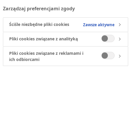
Medycznych i Produktów Biobójczych
Zarządzaj preferencjami zgody
(
www.urpl.gov.pl
) lub na stronie internetowej
Europejskiej Agencji Leków
Ściśle niezbędne pliki cookies
Zawsze aktywne
(
www.ema.europa.eu
). W sprawie ulotek dla
Pliki cookies związane z analityką
pacjenta w formie właściwiej dla osób
niewidomych i słabowidzących prosimy o
Pliki cookies związane z reklamami i
kontakt z przedstawicielem podmiotu
ich odbiorcami
odpowiedzialnego: e-mail
informacja@novonordisk.com
, infolinia +48 22
444 49 00.
Diabetologia