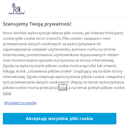
Szanujemy Twoją prywatność
Novo Nordisk wykorzystuje własne pliki cookie, jak również third-party
cookie (pliki cookie stron trzecich). Pliki cookie i związane z nimi
przetwarzanie danych osobowych są wykorzystywane do
OBSZARY TERAPEUTYCZNE
zapamiętywania ustawień użytkownika, pomiaru ruchu na stronie
internetowej, prezentowania użytkownikowi dopasowanych reklam
Informacje o
oraz monitorowania sposobu korzystania ze strony internetowej.
Zgodę na wykorzystanie plików cookie można wycofać lub zmienić,
produktach
klikając w link „Ustawienia plików cookie" znajdujący się na dole strony
internetowej. Zgoda obejmuje wykorzystanie plików cookie i związane z
tym przetwarzanie danych osobowych. Więcej na temat wykorzystania
plików cookie można przeczytać
tutaj
, a na temat polityki plików cookie
tutaj
.
Wyświetl szczegóły
Treść ulotek dołączonych do opakowań
produktów leczniczych firmy Novo Nordisk A/S
Akceptuję wszystkie pliki cookie
dostępna jest na stronie internetowej Urzędu
Rejestracji Produktów Leczniczych, Wyrobów